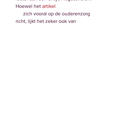
Hoewel het 
artikel
      zich vooral op de ouderenzorg 
richt, lijkt het zeker ook van 
toepassing op      de VG-zorg
      (bron: Zorg&Sociaalweb). 
Wilt u Docu-alert niet meer      
ontvangen, mail dat naar 
bovenstaand mailadres.
      We schrappen u dan van de 
verzendlijst.
Alles weergeven
Recente blogposts