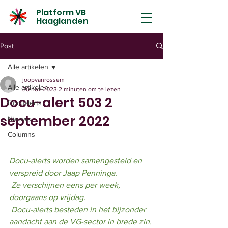
Platform VB
Haaglanden
Post
Alle artikelen
joopvanrossem
Alle artikelen
30 nov 2023
2 minuten om te lezen
Docu-alert 503 2
Docualerts
september 2022
Nieuws
Columns
Docu-alerts worden samengesteld en 
verspreid door Jaap Penninga.
 Ze verschijnen eens per week, 
doorgaans op vrijdag.
 Docu-alerts besteden in het bijzonder 
aandacht aan de VG-sector in brede zin.