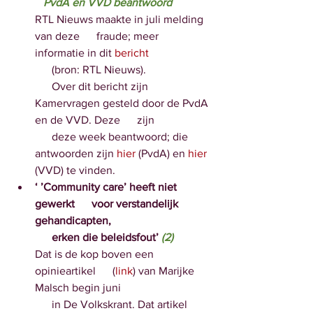
   PvdA en VVD beantwoord 
RTL Nieuws maakte in juli melding 
van deze      fraude; meer 
informatie in dit 
bericht
      (bron: RTL Nieuws). 
      Over dit bericht zijn 
Kamervragen gesteld door de PvdA 
en de VVD. Deze      zijn 
      deze week beantwoord; die 
antwoorden zijn 
hier
 (PvdA) en 
hier
(VVD) te vinden.
‘ ’Community care’ heeft niet 
gewerkt      voor verstandelijk 
gehandicapten, 
      erken die beleidsfout’ 
(2)
Dat is de kop boven een 
opinieartikel      (
link
) van Marijke 
Malsch begin juni 
      in De Volkskrant. Dat artikel 