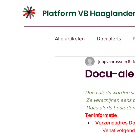
Platform VB Haaglande
Alle artikelen
Docualerts
joopvanrossem
6 d
Docu-aler
Docu-alerts worden s
 Ze verschijnen eens 
 Docu-alerts besteden
Ter Informatie 
Verzendadres Doc
      Vanaf vol