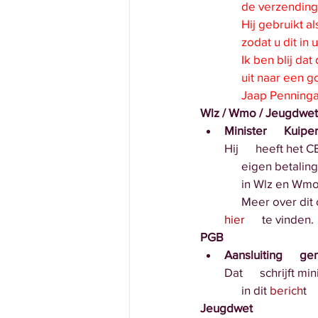
      de verzen
      Hij gebruik
      zodat u d
      Ik ben bl
      uit naar 
      Jaap Penning
Wlz / Wmo / Jeugdwet
Minister      Kui
Hij      heeft he
      eigen bet
      in Wlz en Wm
      Meer over d
hier
      te vinden. 
PGB 
Aansluiting      
Dat      schrijft 
      in dit 
berich
t  
Jeugdwet