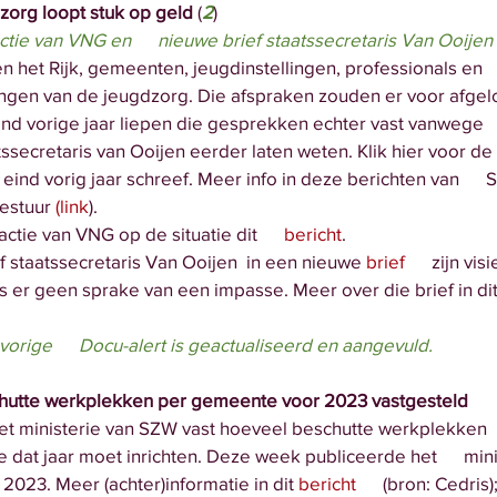
dzorg loopt stuk op geld 
(
2
)
ie van VNG en      nieuwe brief staatssecretaris Van Ooijen 
praten het Rijk, gemeenten, jeugdinstellingen, professionals en   
ormingen van de jeugdzorg. Die afspraken zouden er voor afgelo
jn. Eind vorige jaar liepen die gesprekken echter vast vanwege    
 staatssecretaris van Ooijen eerder laten weten. Klik hier voor de
rover eind vorig jaar schreef. Meer info in deze berichten van      S
 Bestuur 
(link
).
e reactie van VNG op de situatie dit
      bericht
.
 gaf staatssecretaris Van Ooijen  in een nieuwe 
brief
      zijn vi
em is er geen sprake van een impasse. Meer over die brief in dit
  vorige      Docu-alert is geactualiseerd en aangevuld.
eschutte werkplekken per gemeente voor 2023 vastgesteld
lt het ministerie van SZW vast hoeveel beschutte werkplekken 
ente dat jaar moet inrichten. Deze week publiceerde het      mini
 voor 2023. Meer (achter)informatie in dit 
bericht
      (bron: Cedris)