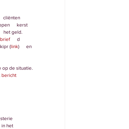
   cliënten
pen      kerst
  het geld. 
 brief
      d
kipr (
link
)      en
sie op de situatie. 
 
bericht
sterie 
; in het 