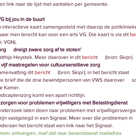
aat een link naar de lijst met aantallen per gemeente.
VG bij jou in de buurt
 een interactieve kaart samengesteld met daarop de polikliniek
and waar men terecht kan voor een arts VG. Die kaart is via dit 
be
ron: VGN). 
      dreigt zware zorg af te stoten’
atthijs Heystek. Meer daarover in dit 
berich
t      (bron: Skipr). 
 vijf maatregelen voor cultuursensitieve zorg
samenvatting dit 
berich
t      (bron: Skipr); in het bericht staat 
naar de brief die de drie bewindpersonen van VWS daarover      
ede Kamer.
ehandicaptenzorg komt een apart richtlijn.
 zorgen voor problemen vrijwilligers met Belastingdienst
 onderzoek laten doen naar problemen met vrijwilligersverg
ten zijn vastgelegd in een Signaal. Meer over die problemen in    
R); onderaan het bericht staat een link naar het Signaal. 
t meer ontvangen, mail dat naar bovenstaand mailadres.