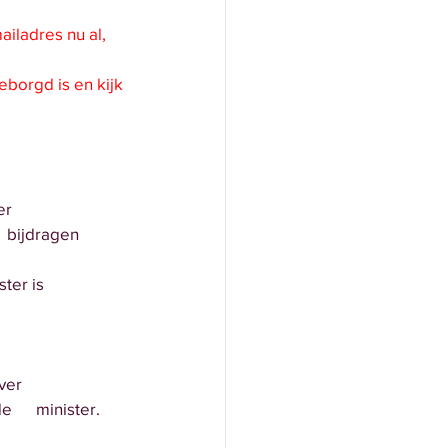
ailadres nu al,
geborgd is en kijk
er 
   bijdragen
ster is 
ver 
e      minister.