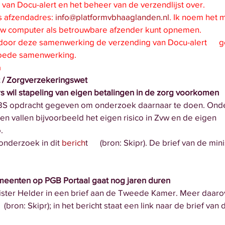
ding van Docu-alert en het beheer van de verzendlijst over.
t als afzendadres: 
info@platformvbhaaglanden.nl
. Ik noem het m
it in uw computer als betrouwbare afzender kunt opnemen.
ij dat door deze samenwerking de verzending van Docu-alert      
een goede samenwerking.
a 
 / Zorgverzekeringswet
pers wil stapeling van eigen betalingen in de zorg voorkomen
t CBS opdracht gegeven om onderzoek daarnaar te doen. Ond
alingen vallen bijvoorbeeld het eigen risico in Zvw en de eigen   
o.
it onderzoek in dit 
berich
t      (bron: Skipr). De brief van de mini
gemeenten op PGB Portaal gaat nog jaren duren
minister Helder in een brief aan de Tweede Kamer.
Meer daaro
    (bron: Skipr); in het bericht staat een link naar de brief van d