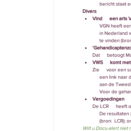
      bericht st
Divers 
Vind      een arts 
      VGN heeft
      in Nederl
      te vinden (b
‘Gehandicaptenzorg
Dat      betoogt M
VWS      komt met
Zie      voor een 
      een link 
      aan de Twe
      Voor de g
Vergoedingen     
De LCR      heeft
      De resulta
      (bron:  LC
Wilt u Docu-alert nie