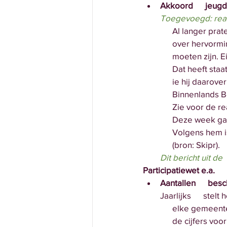
Akkoord      jeug
Toegevoegd: react
      Al langer 
      over herv
      moeten zi
      Dat heeft
      ie hij daa
      Binnenlands
      Zie voor d
      Deze week
      Volgens h
      (bron: Skipr).
Dit bericht uit de
Participatiewet e.a.
Aantallen      b
Jaarlijks      ste
      elke geme
      de cijfers