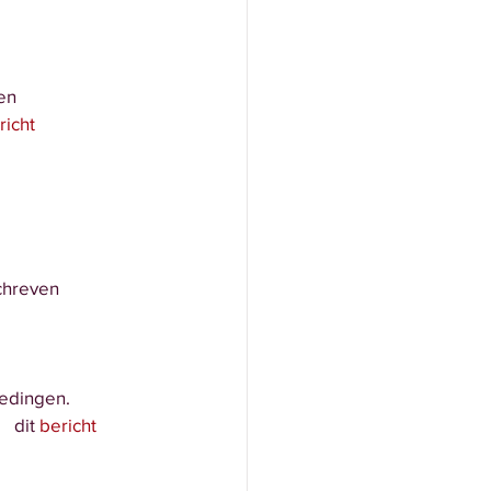
en 
richt
schreven
oedingen.
  dit 
bericht