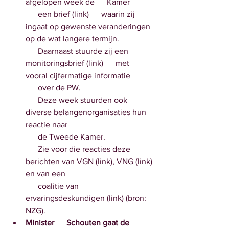
afgelopen week de      Kamer 
      een brief (link)      waarin zij 
ingaat op gewenste veranderingen 
op de wat langere termijn. 
      Daarnaast stuurde zij een 
monitoringsbrief (link)      met 
vooral cijfermatige informatie 
      over de PW. 
      Deze week stuurden ook 
diverse belangenorganisaties hun 
reactie naar 
      de Tweede Kamer. 
      Zie voor die reacties deze 
berichten van VGN (link), VNG (link) 
en van een 
      coalitie van 
ervaringsdeskundigen (link) (bron: 
NZG).
Minister      Schouten gaat de 