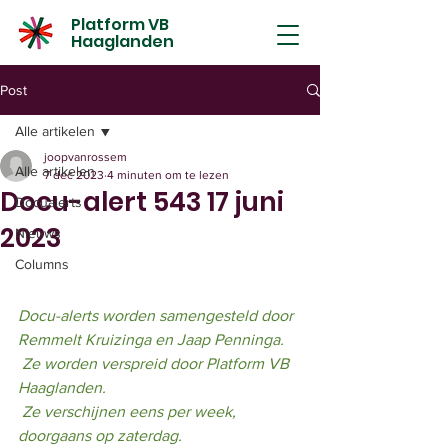
Platform VB
Haaglanden
Post
Alle artikelen
joopvanrossem
Alle artikelen
7 dec 2023
4 minuten om te lezen
Docu-alert 543 17 juni
Docualerts
2023
Nieuws
Columns
Docu-alerts worden samengesteld door 
Remmelt Kruizinga en Jaap Penninga.
 Ze worden verspreid door Platform VB 
Haaglanden.
 Ze verschijnen eens per week, 
doorgaans op zaterdag.