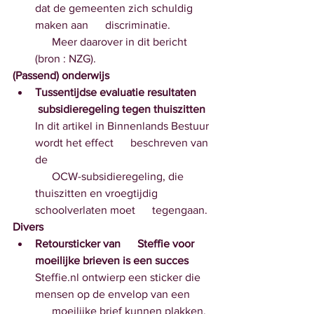
dat de gemeenten zich schuldig 
maken aan      discriminatie. 
      Meer daarover in dit bericht 
(bron : NZG).
(Passend) onderwijs  
Tussentijdse evaluatie resultaten     
 subsidieregeling tegen thuiszitten 
In dit artikel in Binnenlands Bestuur 
wordt het effect      beschreven van 
de 
      OCW-subsidieregeling, die 
thuiszitten en vroegtijdig 
schoolverlaten moet      tegengaan.
Divers
Retoursticker van      Steffie voor 
moeilijke brieven is een succes
Steffie.nl ontwierp een sticker die 
mensen op de envelop van een 
      moeilijke brief kunnen plakken. 