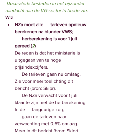
 Docu-alerts besteden in het bijzonder 
aandacht aan de VG-sector in brede zin.
Wlz
NZa moet alle      tarieven opnieuw 
berekenen na blunder VWS;
      herberekening is voor 1 juli 
gereed (
2
)
De reden is dat het ministerie is 
uitgegaan van te hoge      
prijsindexcijfers.
      De tarieven gaan nu omlaag. 
Zie voor meer toelichting dit 
bericht (bron: Skipr).
      De NZa verwacht voor 1 juli 
klaar te zijn met de herberekening. 
In de      langdurige zorg 
      gaan de tarieven naar 
verwachting met 0,6% omlaag. 
Meer in dit bericht (bron: Skipr).