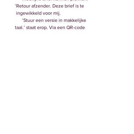
‘Retour afzender. Deze brief is te     
 ingewikkeld voor mij. 
      ‘Stuur een versie in makkelijke 
taal.’ staat erop. Via een QR-code 
kan de      ontvanger 
      lezen aan welke eisen de brief 
moet voldoen om wél begrijpelijk 
te zijn.
      Inmiddels heeft een aantal 
gemeenten, bibliotheken en 
zorgorganisaties      deze 
      retourstickers besteld. Zie voor 
meer info dit bericht (bron: 
Binnenlands Bestuur).
Dit is een geactualiseerde versie 
van een      bericht uit een eerdere 
Docu-alert.
Inspectie:      gehandicaptenzorg 