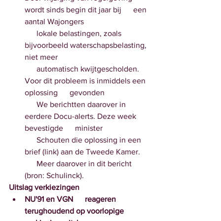
wordt sinds begin dit jaar bij      een 
aantal Wajongers 
      lokale belastingen, zoals 
bijvoorbeeld waterschapsbelasting, 
niet meer 
      automatisch kwijtgescholden. 
Voor dit probleem is inmiddels een 
oplossing      gevonden
      We berichtten daarover in 
eerdere Docu-alerts. Deze week 
bevestigde      minister 
      Schouten die oplossing in een 
brief (link) aan de Tweede Kamer.  
      Meer daarover in dit bericht 
(bron: Schulinck). 
Uitslag verkiezingen
NU'91 en VGN      reageren 
terughoudend op voorlopige 