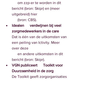
      om zzp-er te worden in dit 
bericht (bron: Skipr) en (meer 
uitgebreid) hier 
      (bron: CBS).
Idealen      verdwijnen bij veel 
zorgmedewerkers in de care
Dat is één van de uitkomsten van 
een peiling van Ictivity. Meer      
over deze
      en andere uitkomsten in dit 
bericht (bron: Skipr).
VGN publiceert      Toolkit voor 
Duurzaamheid in de zorg 
De Toolkit geeft zorgorganisaties 
concrete handvatten om aan de      
slag te gaan.
      Meer over de Toolkit in dit 
bericht (bron: VGN); onderaan het 
bericht staat een 