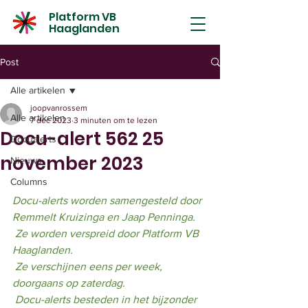
Platform VB
Haaglanden
Post
Alle artikelen
joopvanrossem
Alle artikelen
7 dec 2023
3 minuten om te lezen
Docu-alert 562 25
Docualerts
november 2023
Nieuws
Columns
Docu-alerts worden samengesteld door 
Remmelt Kruizinga en Jaap Penninga.
 Ze worden verspreid door Platform VB 
Haaglanden.
 Ze verschijnen eens per week, 
doorgaans op zaterdag.
 Docu-alerts besteden in het bijzonder 