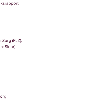
oeksrapport. 
 Zorg (FLZ), 
n: Skipr).
zorg