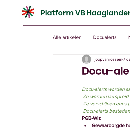
Platform VB Haaglande
Alle artikelen
Docualerts
joopvanrossem
7 d
Docu-ale
Docu-alerts worden s
 Ze worden verspreid
 Ze verschijnen eens
 Docu-alerts besteden
PGB-Wlz
Gewaarborgde hul