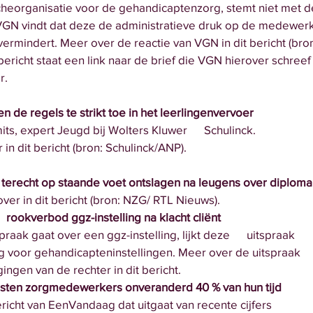
brancheorganisatie voor de gehandicaptenzorg, stemt niet met d
 in. VGN vindt dat deze de administratieve druk op de medewerke
de vermindert. Meer over de reactie van VGN in dit bericht (bro
het bericht staat een link naar de brief die VGN hierover schreef
er.
de regels te strikt toe in het leerlingenvervoer
its, expert Jeugd bij Wolters Kluwer      Schulinck. 
ver in dit bericht (bron: Schulinck/ANP).
 terecht op staande voet ontslagen na leugens over diploma
ver in dit bericht (bron: NZG/ RTL Nieuws).
   rookverbod ggz-instelling na klacht cliënt
aak gaat over een ggz-instelling, lijkt deze      uitspraak
elang voor gehandicapteninstellingen. Meer over de uitspraak 
wegingen van de rechter in dit bericht. 
 kosten zorgmedewerkers onveranderd 40 % van hun tijd
 bericht van EenVandaag dat uitgaat van recente cijfers