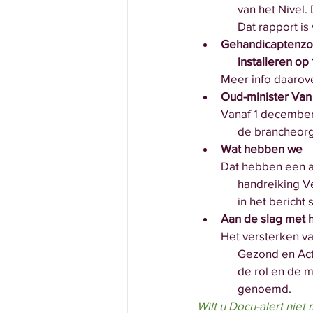
      van het Ni
      Dat rapport
Gehandicaptenzorg
      installeren
Meer info daarover
Oud-minister Van 
Vanaf 1 december 
      de branche
Wat hebben we   
Dat hebben een aa
      handreiki
      in het ber
Aan de slag met 
Het versterken van
      Gezond en
      de rol e
      genoemd. 
Wilt u Docu-alert nie