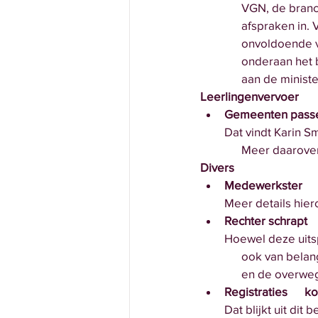
      VGN, de 
      afspraken
      onvoldoen
      onderaan 
      aan de minist
Leerlingenvervoer 
Gemeenten passen 
Dat vindt Karin Sm
      Meer daaro
Divers
Medewerkster     
Meer details hiero
Rechter schrapt   
Hoewel deze uitspr
      ook van b
      en de over
Registraties     
Dat blijkt uit dit