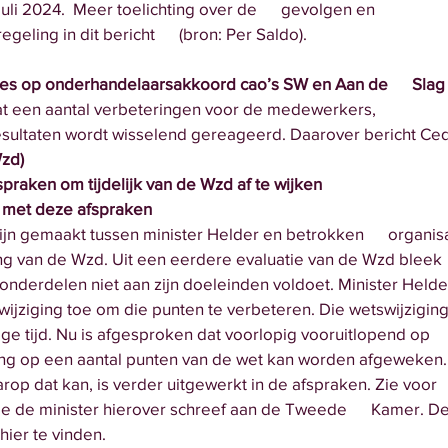
juli 2024.  Meer toelichting over de      gevolgen en 
gsregeling in dit bericht      (bron: Per Saldo).
s op onderhandelaarsakkoord cao’s SW en Aan de      Slag
 een aantal verbeteringen voor de medewerkers,      
ie resultaten wordt wisselend gereageerd. Daarover bericht Cedris
zd)
afspraken om tijdelijk van de Wzd af te wijken 
 met deze afspraken  
jn gemaakt tussen minister Helder en betrokken      organisa
tvoering van de Wzd. Uit een eerdere evaluatie van de Wzd bleek 
t op onderdelen niet aan zijn doeleinden voldoet. Minister Helder
wetswijziging toe om die punten te verbeteren. Die wetswijziging 
 nodige tijd. Nu is afgesproken dat voorlopig vooruitlopend op 
ijziging op een aantal punten van de wet kan worden afgeweken.
 waarop dat kan, is verder uitgewerkt in de afspraken. Zie voor  
rief die de minister hierover schreef aan de Tweede      Kamer. De
jn hier te vinden. 