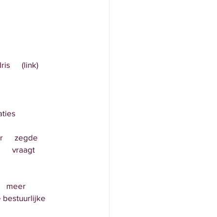
      (link)
ties 
      zegde 
     vraagt 
 
    meer 
 bestuurlijke  