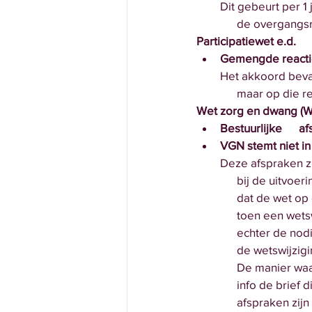
Dit gebeurt per 1 
      de overgan
Participatiewet e.d.
Gemengde reactie
Het akkoord bevat
      maar op d
Wet zorg en dwang (W
Bestuurlijke      
VGN stemt niet in
Deze afspraken zi
      bij de ui
      dat de we
      toen een 
      echter de
      de wetsw
      De manier
      info de b
      afspraken zi