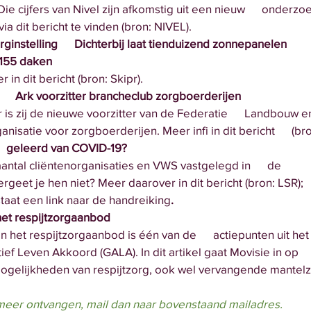
vel. Die cijfers van Nivel zijn afkomstig uit een nieuw      onderz
 is via dit bericht te vinden (bron: NIVEL). 
instelling      Dichterbij laat tienduizend zonnepanelen 
 op 155 daken
 in dit bericht (bron: Skipr).
     Ark voorzitter brancheclub zorgboerderijen
is zij de nieuwe voorzitter van de Federatie      Landbouw en
organisatie voor zorgboerderijen. Meer infi in dit bericht      (bro
   geleerd van COVID-19?
ntal cliëntenorganisaties en VWS vastgelegd in      de 
ng Vergeet je hen niet? Meer daarover in dit bericht (bron: LSR); 
icht staat een link naar de handreiking
. 
het respijtzorgaanbod
 het respijtzorgaanbod is één van de      actiepunten uit het
 Actief Leven Akkoord (GALA). In dit artikel gaat Movisie in op 
n de mogelijkheden van respijtzorg, ook wel vervangende mantel
t meer ontvangen, mail dan naar bovenstaand mailadres.