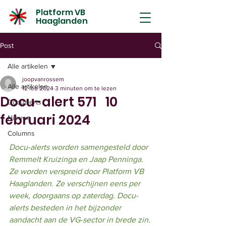
Platform VB
Haaglanden
Post
Alle artikelen
joopvanrossem
Alle artikelen
12 feb 2024
3 minuten om te lezen
Docu-alert 571 10
Docualerts
februari 2024
Nieuws
Columns
Docu-alerts worden samengesteld door 
Remmelt Kruizinga en Jaap Penninga. 
Ze worden verspreid door Platform VB 
Haaglanden. Ze verschijnen eens per 
week, doorgaans op zaterdag. Docu-
alerts besteden in het bijzonder 
aandacht aan de VG-sector in brede zin.