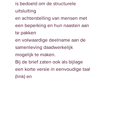
is bedoeld om de structurele 
uitsluiting
en achterstelling van mensen met 
een beperking en hun naasten aan 
te pakken
en volwaardige deelname aan de 
samenleving daadwerkelijk 
mogelijk te maken.
Bij de brief zaten ook als bijlage 
een korte versie in eenvoudige taal 
(link) en
een Inventarisatie van lopend en 
voorgenomen beleid rondom het 
VN-verdrag (link).
Klik voor een eerste reactie van 
Ieder(in) hier.
Divers
Kennisplein gehandicaptensector 
gaat door