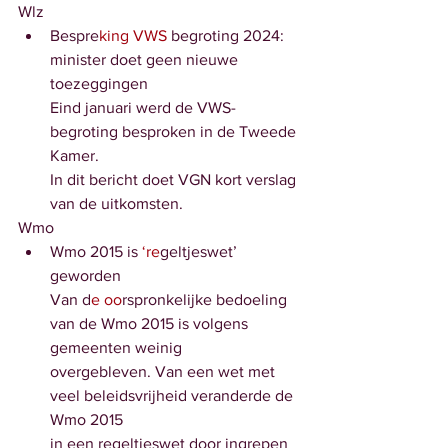
Wlz
Bespre
king VWS
 begroting 2024: 
minister doet geen nieuwe 
toezeggingen
Eind januari werd de VWS-
begroting besproken in de Tweede 
Kamer.
In dit bericht doet VGN kort verslag 
van de uitkomsten. 
Wmo
Wmo 2015 is
 ‘re
geltjeswet’ 
geworden
Van d
e oo
rspronkelijke bedoeling 
van de Wmo 2015 is volgens 
gemeenten weinig
overgebleven. Van een wet met 
veel beleidsvrijheid veranderde de 
Wmo 2015
in een regeltjeswet door ingrepen 