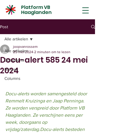
Platform VB
Haaglanden
Post
Alle artikelen
joopvanrossem
Alle artikelen
25 mei 2024
2 minuten om te lezen
Docu-alert 585 24 mei
Docualerts
2024
Nieuws
Columns
Docu-alerts worden samengesteld door 
Remmelt Kruizinga en Jaap Penninga. 
Ze worden verspreid door Platform VB 
Haaglanden. Ze verschijnen eens per 
week, doorgaans op 
vrijdag/zaterdag.Docu-alerts besteden 