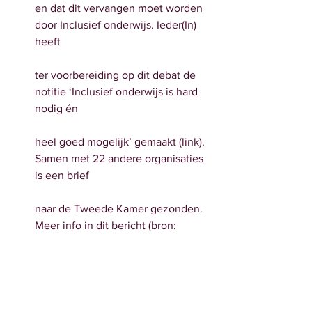
en dat dit vervangen moet worden 
door Inclusief onderwijs. Ieder(In) 
heeft
ter voorbereiding op dit debat de 
notitie ‘Inclusief onderwijs is hard 
nodig én
heel goed mogelijk’ gemaakt (link). 
Samen met 22 andere organisaties 
is een brief
naar de Tweede Kamer gezonden. 
Meer info in dit bericht (bron: 
Ieder(in)).
Een op de zes kinderen met 
autisme is thuis
zitte
r
Dat blijk
t ui
t onderzoek van de 