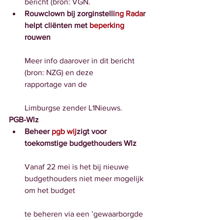
bericht (bron: VGN.
Rouwclown bij zorginstelli
ng Rada
r 
helpt cliënten met
 beperking 
rouwen
Meer info daarover in dit bericht 
(bron: NZG) en deze 
rapportage van de
Limburgse zender L1Nieuws.
PGB-Wlz
Beheer 
pgb wij
zigt voor 
toekomstige budgethouders Wlz
Vanaf 22 mei is het bij nieuwe 
budgethouders niet meer mogelijk 
om het budget
te beheren via een ’gewaarborgde 