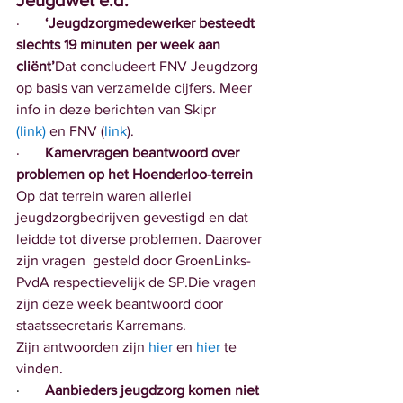
Jeugdwet e.d.
·       
‘Jeugdzorgmedewerker besteedt 
slechts 19 minuten per week aan 
cliënt’
Dat concludeert FNV Jeugdzorg 
op basis van verzamelde cijfers. Meer 
info in deze berichten van Skipr 
(link
)
 en FNV (
link
).
·       
Kamervragen beantwoord over 
problemen op het Hoenderloo-terrein
Op dat terrein waren allerlei 
jeugdzorgbedrijven gevestigd en dat 
leidde tot diverse problemen. Daarover 
zijn vragen  gesteld door GroenLinks-
PvdA respectievelijk de SP.Die vragen 
zijn deze week beantwoord door 
staatssecretaris Karremans.
Zijn antwoorden zijn 
hier
 en 
hier
 te 
vinden.
·       
Aanbieders jeugdzorg komen niet 