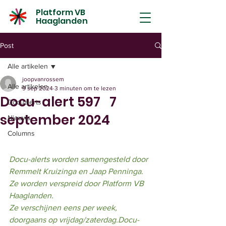
Platform VB
Haaglanden
Post
Alle artikelen
joopvanrossem
Alle artikelen
9 sep 2024
3 minuten om te lezen
Docu-alert 597 7
Docualerts
september 2024
Nieuws
Columns
Docu-alerts worden samengesteld door 
Remmelt Kruizinga en Jaap Penninga.
Ze worden verspreid door Platform VB 
Haaglanden.
Ze verschijnen eens per week, 
doorgaans op vrijdag/zaterdag.Docu-