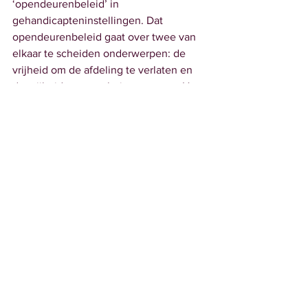
‘opendeurenbeleid’ in 
gehandicapteninstellingen. Dat 
opendeurenbeleid gaat over twee van 
elkaar te scheiden onderwerpen: de 
vrijheid om de afdeling te verlaten en 
de vrijheid om naar buiten te gaan. Het 
stuk is samen met Actiz, de koepel van 
ouderen-organisaties, opgesteld; het is 
via deze 
l
ink
 te vinden (bron: VGN).
Divers
·        
‘Aanpak zzp’ers kan continuïteit 
zorg in gevaar brengen’
Dat zegt de directeur van de Algemene 
Bond van Uitzendbureaus  (ABU)in 
dit
bericht
(bron: Skipr).
·        
Kamerleden dragen op Prinsjesdag 
hoedje uit gehandicaptenzorg
Drie 
Kamerleden zijn op dit aanbod van VGN 