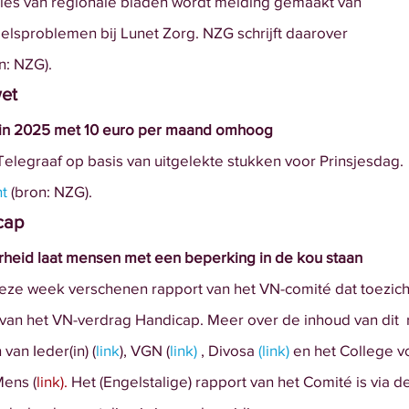
ties van regionale bladen wordt melding gemaakt van
eelsproblemen bij Lunet Zorg. NZG schrijft daarover
n: NZG).
et
 in 2025 met 10 euro per maand omhoog
elegraaf op basis van uitgelekte stukken voor Prinsjesdag.
ht
(bron: NZG).
cap
heid laat mensen met een beperking in de kou staan
t deze week verschenen rapport van het VN-comité dat toezic
g van het VN-verdrag Handicap. Meer over de inhoud van dit  
 van Ieder(in) (
link
), VGN (
link
)
 , Divosa 
(
link)
 en het College v
Mens (
link).
 Het (Engelstalige) rapport van het Comité is via d