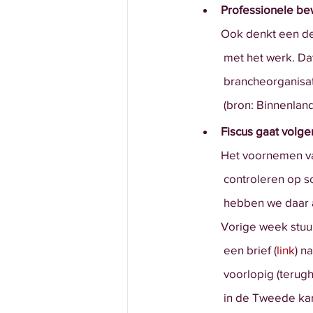
Professionele be
Ook denkt een de
 met het werk. Da
 brancheorganisa
 (bron: Binnenlan
Fiscus gaat volgen
Het voornemen van
 controleren op s
 hebben we daar
Vorige week stuur
 een brief (
link
) n
 voorlopig (terug
 in de Tweede kam