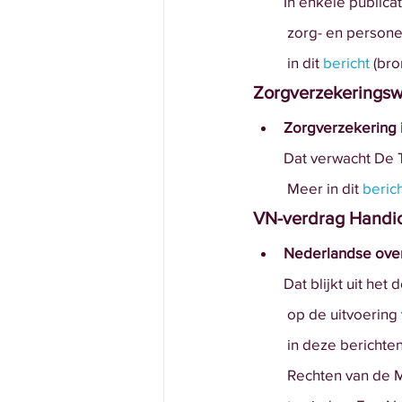
In enkele publica
 zorg- en person
 in dit
bericht
 (bro
Zorgverzekeringsw
Zorgverzekering
Dat verwacht De T
 Meer in dit 
beric
VN-verdrag Handi
Nederlandse over
Dat blijkt uit he
 op de uitvoerin
 in deze berichten
 Rechten van de 