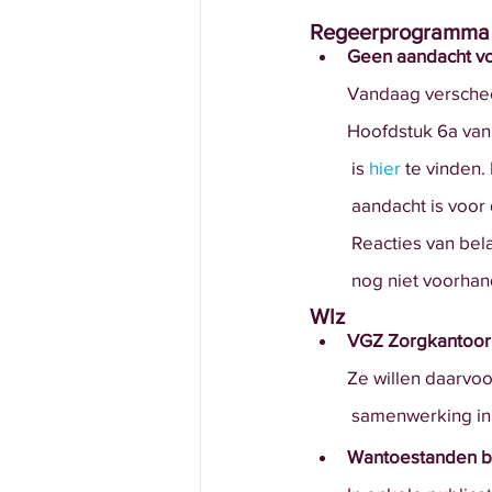
Regeerprogramma 
Geen aandacht v
Vandaag versche
Hoofdstuk 6a van
 is 
hier
 te vinden.
 aandacht is vo
 Reacties van bel
 nog niet voorha
Wlz
VGZ Zorgkantoor e
Ze willen daarvoo
 samenwerking in 
Wantoestanden bij