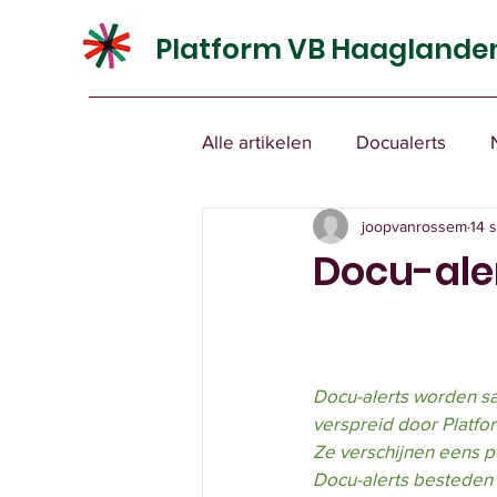
Platform VB Haaglande
Alle artikelen
Docualerts
joopvanrossem
14 
Docu-ale
Docu-alerts worden s
verspreid door Platf
Ze verschijnen eens p
Docu-alerts besteden 