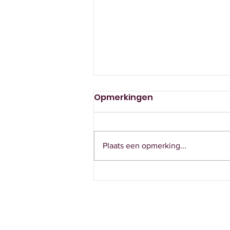
DOCU-ALERT 663
Opmerkingen
Docu-alert Haaglanden⁠‌ ‌ ‌ ‌ ‌ ‌ ‌ ‌ ‌ ‌ ‌ ‌ ‌ ‌ ‌ ‌ ‌ ‌ ‌ ‌
‌ ‌ ‌ ‌ ‌ ‌ ‌ ‌ ‌ ‌ ‌ ‌ ‌ ‌ ‌ ‌ ‌ ‌ ‌ ‌ ‌ ‌ ‌ ‌ ‌ ‌ ‌ ‌ ‌ ‌ ‌ ‌ ‌ ‌ ‌ ‌ ‌ ‌ ‌ ‌ ‌ ‌ ‌ ‌ ‌ ‌ ‌ ‌ ‌ ‌ ‌ ‌ ‌ ‌ ‌ ‌ ‌ ‌ ‌ ‌ ‌
‌ ‌ ‌ ‌ ‌ ‌ ‌ ‌
Plaats een opmerking...