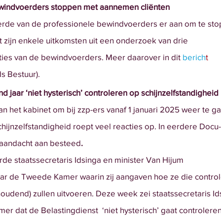
windvoerders stoppen met aannemen cliënten
rde van de professionele bewindvoerders er aan om te st
t zijn enkele uitkomsten uit een onderzoek van drie
ties van de bewindvoerders. Meer daarover in dit 
berich
t
ds Bestuur).
d jaar ‘niet hysterisch’ controleren op schijnzelfstandigheid
 het kabinet om bij zzp-ers vanaf 1 januari 2025 weer te g
chijnzelfstandigheid roept veel reacties op. In eerdere Docu-
 aandacht aan besteed
.
de staatssecretaris Idsinga en minister Van Hijum
aar de Tweede Kamer waarin zij aangaven hoe ze die contro
houdend) zullen uitvoeren. Deze week zei staatssecretaris Id
er dat de Belastingdienst  ‘niet hysterisch’ gaat controlere