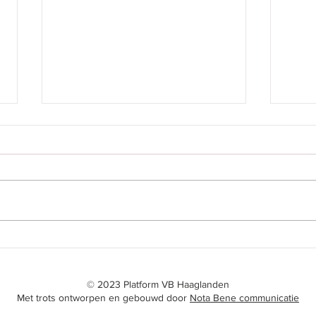
DOCU-ALERT 662 31
DOC
maart 2026
maa
Docu-alert Haaglanden ͏‌ ͏‌ ͏‌ ͏‌ ͏‌ ͏‌ ͏‌ ͏‌ ͏‌ ͏‌ ͏‌ ͏‌ ͏‌ ͏‌ ͏‌ ͏‌ ͏‌ ͏‌ ͏‌
Docu-alert Ha
͏‌ ͏‌ ͏‌ ͏‌ ͏‌ ͏‌ ͏‌ ͏‌ ͏‌ ͏‌ ͏‌ ͏‌ ͏‌ ͏‌ ͏‌ ͏‌ ͏‌ ͏‌ ͏‌ ͏‌ ͏‌ ͏‌ ͏‌ ͏‌ ͏‌ ͏‌ ͏‌ ͏‌ ͏‌ ͏‌ ͏‌ ͏‌ ͏‌ ͏‌ ͏‌ ͏‌ ͏‌ ͏‌ ͏‌ ͏‌ ͏
͏‌ ͏‌ ͏‌ ͏‌ ͏‌ ͏‌ ͏‌ ͏‌ ͏‌ ͏‌ 
© 2023 Platform VB Haaglanden
Met trots ontworpen en gebouwd door
Nota Bene communicatie