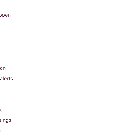
oppen
aan
alerts
le
singa
n