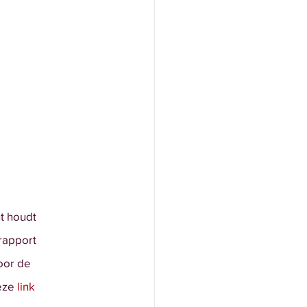
ht houdt
rapport
oor de
eze 
link