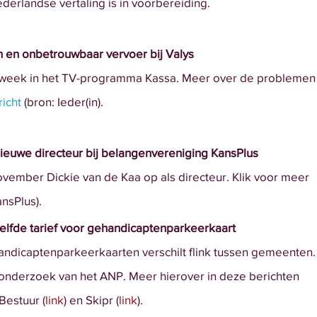
ederlandse vertaling is in voorbereiding.
n en onbetrouwbaar vervoer bij Valys
 week in het TV-programma Kassa. Meer over de problemen
richt
 (bron: Ieder(in).
nieuwe directeur bij belangenvereniging KansPlus
 november Dickie van de Kaa op als directeur. Klik voor meer
ansPlus).
elfde tarief voor gehandicaptenparkeerkaart
andicaptenparkeerkaarten verschilt flink tussen gemeenten.
en onderzoek van het ANP. Meer hierover in deze berichten
Bestuur (
link
) en
Skipr (
link
).