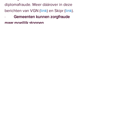
diplomafraude. Meer dáárover in deze 
berichten van VGN (
link
) en Skipr (
link
).
·        
Gemeenten kunnen zorgfraude 
maar moeilijk stoppen
In De Stentor stond een artikel over 
zorgfraude bij gemeenten gebaseerd 
op eigen onderzoek. Meer info
hier
 (bron: Skipr).
·        
Gebruik digitale hulpmiddelen in 
gehandicaptenzorg blijft sterk achter
Dat blijkt uit een tussentijdse 
rapportage
 over de 
StimuleringsregelingE-health Thuis 
(SET) . Meer achtergrond over deze 
regelingen over de uitkomsten dit 
bericht
 ( bron: Skipr).
·       
Werkstraf geëist voor fatale fouten 
vrijwillige chauffeur rolstoelbus Cordaan