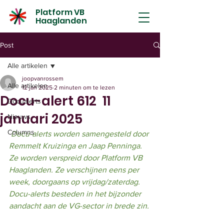
Platform VB
Haaglanden
Post
Alle artikelen
joopvanrossem
Alle artikelen
12 jan 2025
2 minuten om te lezen
Docu-alert 612 11
Docualerts
januari 2025
Nieuws
Columns
Docu-alerts worden samengesteld door 
Remmelt Kruizinga en Jaap Penninga. 
Ze worden verspreid door Platform VB 
Haaglanden. Ze verschijnen eens per 
week, doorgaans op vrijdag/zaterdag. 
Docu-alerts besteden in het bijzonder 
aandacht aan de VG-sector in brede zin.