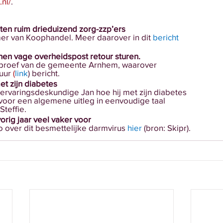
.nl/
.
ten ruim drieduizend zorg-zzp’ers
er van Koophandel. Meer daarover in dit 
bericht
n vage overheidspost retour sturen.
 proef van de gemeente Arnhem, waarover
uur 
(
link
) bericht.
t zijn diabetes
 ervaringsdeskundige Jan hoe hij met zijn diabetes
 voor een algemene uitleg in eenvoudige taal
Steffie.
rig jaar veel vaker voor
o over dit besmettelijke darmvirus 
hier
 (bron: Skipr).