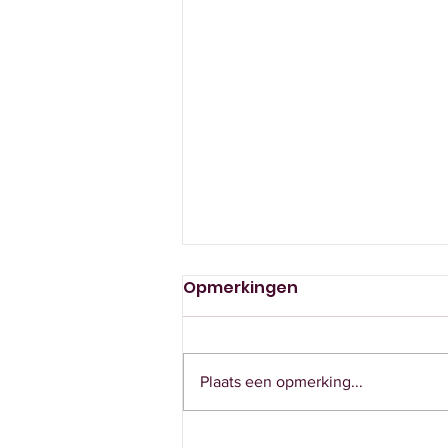
DOCU-ALERT 663
Opmerkingen
Docu-alert Haaglanden⁠‌ ‌ ‌ ‌ ‌ ‌ ‌ ‌ ‌ ‌ ‌ ‌ ‌ ‌ ‌ ‌ ‌ ‌ ‌ ‌
‌ ‌ ‌ ‌ ‌ ‌ ‌ ‌ ‌ ‌ ‌ ‌ ‌ ‌ ‌ ‌ ‌ ‌ ‌ ‌ ‌ ‌ ‌ ‌ ‌ ‌ ‌ ‌ ‌ ‌ ‌ ‌ ‌ ‌ ‌ ‌ ‌ ‌ ‌ ‌ ‌ ‌ ‌ ‌ ‌ ‌ ‌ ‌ ‌ ‌ ‌ ‌ ‌ ‌ ‌ ‌ ‌ ‌ ‌ ‌ ‌
‌ ‌ ‌ ‌ ‌ ‌ ‌ ‌
Plaats een opmerking...