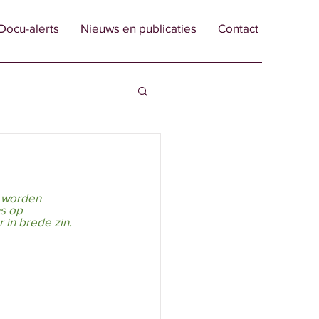
Docu-alerts
Nieuws en publicaties
Contact
 worden 
s op 
 in brede zin.