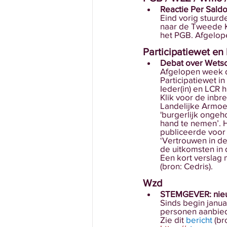
Reactie Per Saldo
Eind vorig stuurd
naar de Tweede Ka
het PGB. Afgelop
Participatiewet en
Debat over Wetso
Afgelopen week 
Participatiewet i
Ieder(in) en LCR
Klik voor de inbr
Landelijke Armoe
'burgerlijk ongeho
hand te nemen’. H
publiceerde voor
‘Vertrouwen in de
de uitkomsten in d
Een kort verslag 
(bron: Cedris). 
Wzd
STEMGEVER: nieu
Sinds begin janua
personen aanbied
Zie dit 
berich
t
 (b