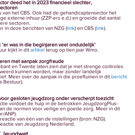
or deed het in 2023 financieel slechter,
sectoren
jfers van het CBS. Ook had de gehandicaptensector het
e externe inhuur (ZZP-ers e.d.) en groeide dat aantal
dere sectoren.
r in deze berichten van NZG (
link
) en CBS (
link
).
 ‘er was in die beginjaren veel onduidelijk’
r kijkt in dit 
artikel
 terug op tien jaar Wmo.
eren met aanpak zorgfraude
abant en Twente laten zien dat je met strenge controles
weerd kunnen worden, maar zonder landelijk
tief. Meer over de aanpak in die proeftuinen in dit 
bericht
s Bestuur).
voor gesloten jeugdzorg onder verscherpt toezicht
ctie voldoet de hulp in de betrokken JeugdzorgPlus-
 aan de normen voor veilige en goede zorg. Meer in dit
pr/ANP).
reactie van één van de instellingen (bron: NZG).
reactie van Jeugdzorg Nederland.
/ Jeugdwet