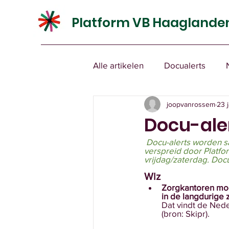
Platform VB Haaglande
Alle artikelen
Docualerts
joopvanrossem
23 
Docu-aler
Docu-alerts worden s
verspreid door Platf
vrijdag/zaterdag. Docu
Wlz
Zorgkantoren moe
in de langdurige 
Dat vindt de Nede
(bron: Skipr).