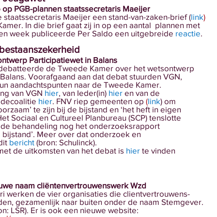
 op PGB-plannen staatssecretaris Maeijer 
e staatssecretaris Maeijer een stand-van-zaken-brief (
link
)
mer. In die brief gaat zij in op een aantal  plannen met
en week publiceerde Per Saldo een uitgebreide 
reactie
.
 bestaanszekerheid
ntwerp Participatiewet in Balans
debatteerde de Tweede Kamer over het wetsontwerp
n Balans. Voorafgaand aan dat debat stuurden VGN,
 hun aandachtspunten naar de Tweede Kamer.
eng van VGN 
hier
, van Ieder(in) 
hier
 en van de
decoalitie 
hier
. FNV riep gemeenten op 
(
link
) om
orzaam’ te zijn bij de bijstand en ‘het heft in eigen
et Sociaal en Cultureel Planbureau (SCP) tenslotte
 de behandeling nog het onderzoeksrapport
 bijstand’. Meer over dat onderzoek en
it 
bericht
 (bron: Schulinck).
met de uitkomsten van het debat is 
hier
 te vinden
we naam cliëntenvertrouwenswerk Wzd
ri werken de vier organisaties die clientvertrouwens-
en, gezamenlijk naar buiten onder de naam Stemgever.
ron: LSR). Er is ook een nieuwe website: