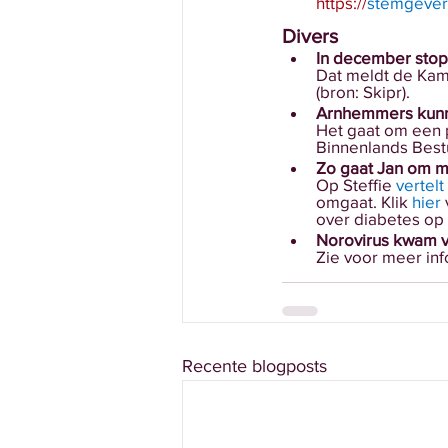
https://
stemgever
Divers
In december stop
Dat meldt de Kam
(bron: Skipr).
Arnhemmers kunne
Het gaat om een
Binnenlands Best
Zo gaat Jan om me
Op Steffie 
vertelt
omgaat. Klik
hier
over diabetes op 
Norovirus kwam vo
Zie voor meer inf
Recente blogposts