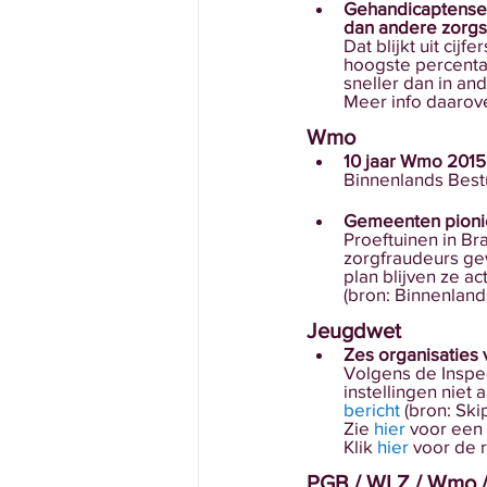
Gehandicaptensect
dan andere zorg
Dat blijkt uit ci
hoogste percentag
sneller dan in an
Meer info daarove
Wmo
10 jaar Wmo 2015:
Binnenlands Bestuu
Gemeenten pioni
Proeftuinen in Br
zorgfraudeurs ge
plan blijven ze ac
(bron: Binnenland
Jeugdwet
Zes organisaties 
Volgens de Inspe
instellingen niet
bericht
 (bron: Ski
Zie 
hier
 voor een 
Klik 
hier
 voor de 
PGB / WLZ / Wmo 