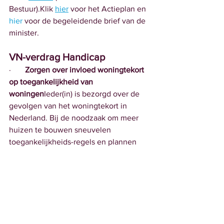
Bestuur).Klik 
hier
 voor het Actieplan en 
hier
 voor de begeleidende brief van de 
minister.
VN-verdrag Handicap
·       
Zorgen over invloed woningtekort 
op toegankelijkheid van 
woningen
Ieder(in) is bezorgd over de 
gevolgen van het woningtekort in 
Nederland. Bij de noodzaak om meer 
huizen te bouwen sneuvelen 
toegankelijkheids-regels en plannen 
voor toegankelijke woningen. Terwijl 
het voor mensen met een beperking al 
moeilijk genoeg is om een huis te 
vinden. Ieder(in) pleit voor specifiek 
budget voor toegankelijke woningen en 
voor het handhaven van 