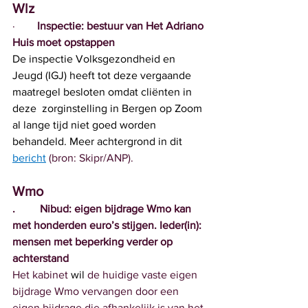
Wlz
·        
Inspectie: bestuur van Het Adriano 
Huis moet opstappen
De inspectie Volksgezondheid en 
Jeugd (IGJ) heeft tot deze vergaande 
maatregel besloten omdat cliënten in 
deze  zorginstelling in Bergen op Zoom 
al lange tijd niet goed worden  
behandeld. Meer achtergrond in dit 
bericht
 (bron: Skipr/ANP).
Wmo
.	Nibud: eigen bijdrage Wmo kan 
met honderden euro’s stijgen. Ieder(in): 
mensen met beperking verder op 
achterstand
Het kabinet 
wil
 de huidige vaste eigen 
bijdrage Wmo vervangen door een 
eigen bijdrage die afhankelijk is van het 