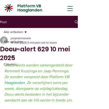
Platform VB
Haaglanden
Post
Alle artikelen
joopvanrossem
Alle artikelen
14 mei 2025
3 minuten om te lezen
Docu-alert 629 10 mei
Docualerts
2025
Nieuws
Columns
Docu-alerts worden samengesteld door 
Remmelt Kruizinga en Jaap Penninga. 
Ze worden verspreid door Platform VB 
Haaglanden
. Ze verschijnen eens per 
week, doorgaans op vrijdag/zaterdag. 
Docu-alerts besteden in het bijzonder 
aandacht aan de VG-sector in brede zin.