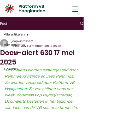
Platform VB
Haaglanden
Post
Alle artikelen
joopvanrossem
Alle artikelen
18 mei 2025
3 minuten om te lezen
Docu-alert 630 17 mei
Docualerts
2025
Nieuws
Columns
Docu-alerts worden samengesteld door 
Remmelt Kruizinga en Jaap Penninga. 
Ze worden verspreid door Platform VB 
Haaglanden
. Ze verschijnen eens per 
week, doorgaans op vrijdag/zaterdag. 
Docu-alerts besteden in het bijzonder 
aandacht aan de VG-sector in brede zin.