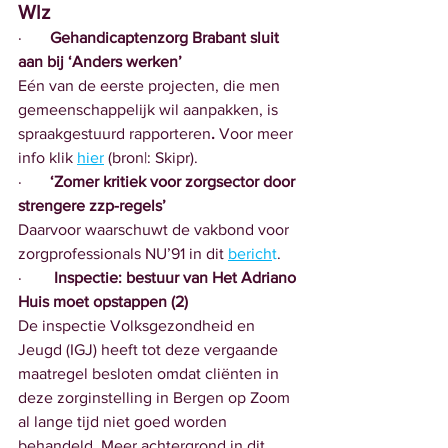
Wlz
·       
Gehandicaptenzorg Brabant sluit 
aan bij ‘Anders werken’ 
Eén van de eerste projecten, die men 
gemeenschappelijk wil aanpakken, is 
spraakgestuurd rapporteren
. 
Voor meer 
info klik 
hier
 (bron|: Skipr).
·       
‘Zomer kritiek voor zorgsector door 
strengere zzp-regels’
Daarvoor waarschuwt de vakbond voor 
zorgprofessionals NU’91 in dit 
berich
t
.
·       
 Inspectie: bestuur van Het Adriano 
Huis moet opstappen (2)
De inspectie Volksgezondheid en 
Jeugd (IGJ) heeft tot deze vergaande 
maatregel besloten omdat cliënten in 
deze zorginstelling in Bergen op Zoom 
al lange tijd niet goed worden  
behandeld. Meer achtergrond in dit 