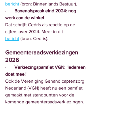
bericht
 (bron: Binnenlands Bestuur).
·       
Banenafspraak eind 2024: nog 
werk aan de winkel
Dat schrijft Cedris als reactie op de 
cijfers over 2024. Meer in dit 
bericht
 (bron: Cedris).
Gemeenteraadsverkiezingen 
2026
·       
Verkiezingspamflet VGN: 'Iedereen 
doet mee!
'
Ook de Vereniging Gehandicaptenzorg 
Nederland (VGN) heeft nu een pamflet 
gemaakt met standpunten voor de 
komende gemeenteraadsverkiezingen. 
Meer over dit pamflet in dit 
bericht
; 
onderaan het bericht staat een link naar 
het pamflet (bron: VGN).